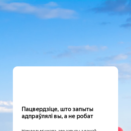
Пацвердзіце, што запыты
адпраўлялі вы, а не робат