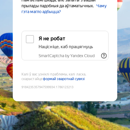
Нам вельмі шкада, але запыты з вашай
прылады падобныя да аўтаматычных.
Чаму
гэта магло адбыцца?
Я не робат
Націсніце, каб працягнуць
SmartCaptcha by Yandex Cloud
Калі ў вас узніклі праблемы, калі ласка,
скарыстайце
формай зваротнай сувязі
9184235357947599934
:
1786123213