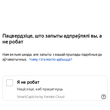
Пацвердзіце, што запыты адпраўлялі вы, а
не робат
Нам вельмі шкада, але запыты з вашай прылады падобныя да
аўтаматычных.
Чаму гэта магло адбыцца?
Я не робат
Націсніце, каб працягнуць
SmartCaptcha by Yandex Cloud