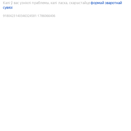
Калі ў вас узніклі праблемы, калі ласка, скарыстайце
формай зваротнай
сувязі
9180423140346324581
:
1786066406