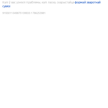
Калі ў вас узніклі праблемы, калі ласка, скарыстайце
формай зваротнай
сувязі
9193011049875139933
:
1786253981