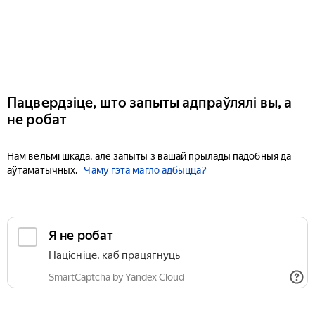
Пацвердзіце, што запыты адпраўлялі вы, а
не робат
Нам вельмі шкада, але запыты з вашай прылады падобныя да
аўтаматычных.
Чаму гэта магло адбыцца?
Я не робат
Націсніце, каб працягнуць
SmartCaptcha by Yandex Cloud