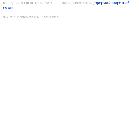
Калі ў вас узніклі праблемы, калі ласка, скарыстайце
формай зваротнай
сувязі
9179620404986065476
:
1786054445