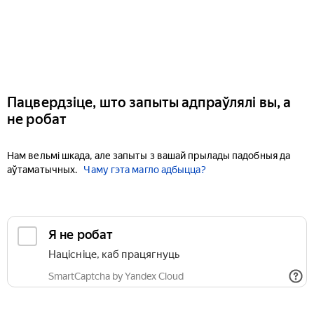
Пацвердзіце, што запыты адпраўлялі вы, а
не робат
Нам вельмі шкада, але запыты з вашай прылады падобныя да
аўтаматычных.
Чаму гэта магло адбыцца?
Я не робат
Націсніце, каб працягнуць
SmartCaptcha by Yandex Cloud