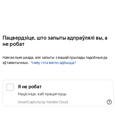
Пацвердзіце, што запыты адпраўлялі вы, а
не робат
Нам вельмі шкада, але запыты з вашай прылады падобныя да
аўтаматычных.
Чаму гэта магло адбыцца?
Я не робат
Націсніце, каб працягнуць
SmartCaptcha by Yandex Cloud