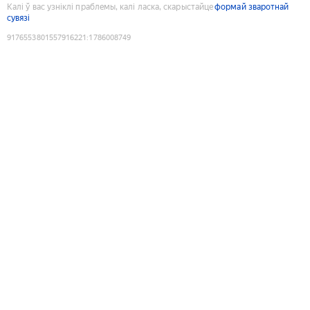
Калі ў вас узніклі праблемы, калі ласка, скарыстайце
формай зваротнай
сувязі
9176553801557916221
:
1786008749