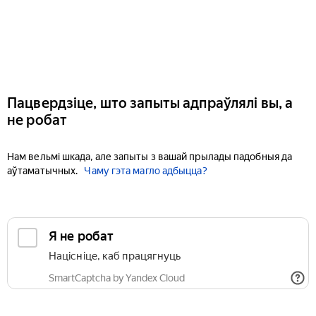
Пацвердзіце, што запыты адпраўлялі вы, а
не робат
Нам вельмі шкада, але запыты з вашай прылады падобныя да
аўтаматычных.
Чаму гэта магло адбыцца?
Я не робат
Націсніце, каб працягнуць
SmartCaptcha by Yandex Cloud