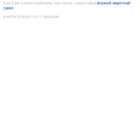
Калі ў вас узніклі праблемы, калі ласка, скарыстайце
формай зваротнай
сувязі
9189756737922471157
:
1786205488