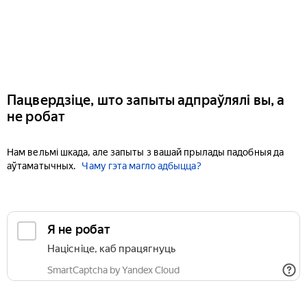
Пацвердзіце, што запыты адпраўлялі вы, а
не робат
Нам вельмі шкада, але запыты з вашай прылады падобныя да
аўтаматычных.
Чаму гэта магло адбыцца?
Я не робат
Націсніце, каб працягнуць
SmartCaptcha by Yandex Cloud