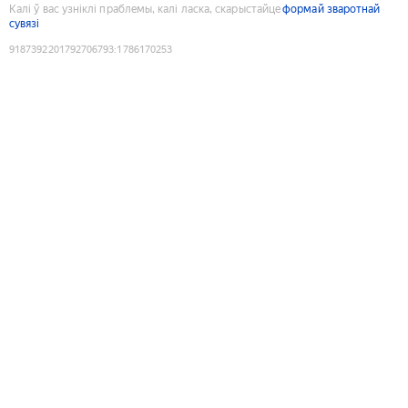
Калі ў вас узніклі праблемы, калі ласка, скарыстайце
формай зваротнай
сувязі
9187392201792706793
:
1786170253