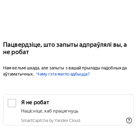
Пацвердзіце, што запыты адпраўлялі вы, а
не робат
Нам вельмі шкада, але запыты з вашай прылады падобныя да
аўтаматычных.
Чаму гэта магло адбыцца?
Я не робат
Націсніце, каб працягнуць
SmartCaptcha by Yandex Cloud