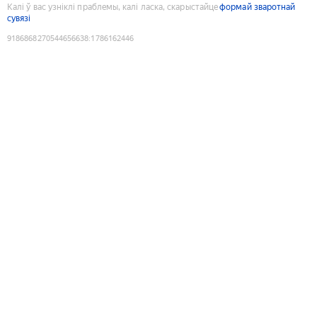
Калі ў вас узніклі праблемы, калі ласка, скарыстайце
формай зваротнай
сувязі
9186868270544656638
:
1786162446