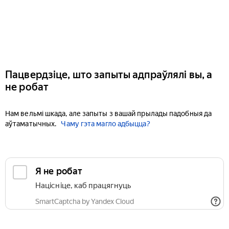
Пацвердзіце, што запыты адпраўлялі вы, а
не робат
Нам вельмі шкада, але запыты з вашай прылады падобныя да
аўтаматычных.
Чаму гэта магло адбыцца?
Я не робат
Націсніце, каб працягнуць
SmartCaptcha by Yandex Cloud