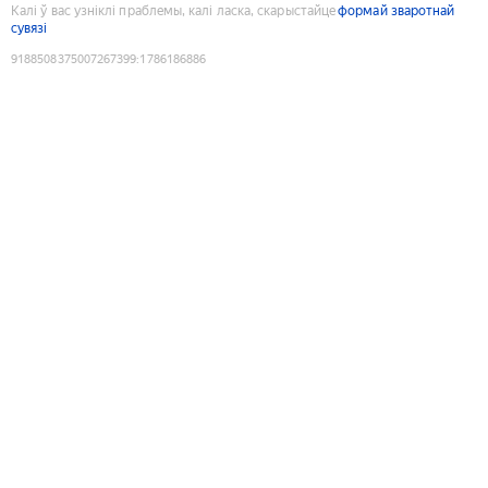
Калі ў вас узніклі праблемы, калі ласка, скарыстайце
формай зваротнай
сувязі
9188508375007267399
:
1786186886