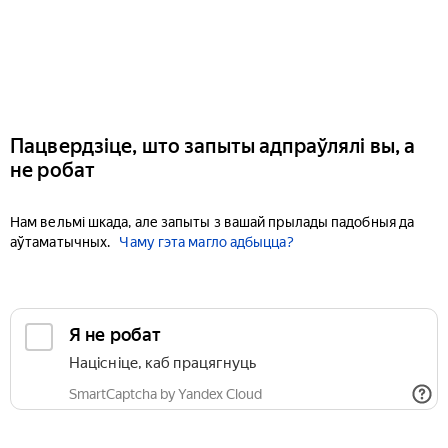
Пацвердзіце, што запыты адпраўлялі вы, а
не робат
Нам вельмі шкада, але запыты з вашай прылады падобныя да
аўтаматычных.
Чаму гэта магло адбыцца?
Я не робат
Націсніце, каб працягнуць
SmartCaptcha by Yandex Cloud