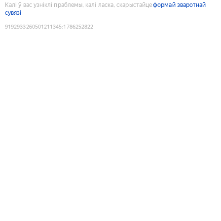
Калі ў вас узніклі праблемы, калі ласка, скарыстайце
формай зваротнай
сувязі
9192933260501211345
:
1786252822