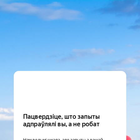
Пацвердзіце, што запыты
адпраўлялі вы, а не робат