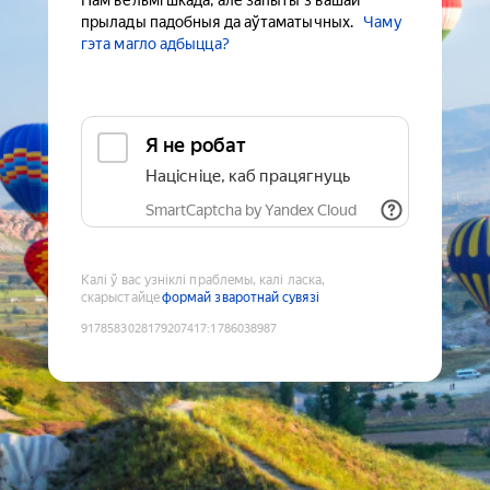
Нам вельмі шкада, але запыты з вашай
прылады падобныя да аўтаматычных.
Чаму
гэта магло адбыцца?
Я не робат
Націсніце, каб працягнуць
SmartCaptcha by Yandex Cloud
Калі ў вас узніклі праблемы, калі ласка,
скарыстайце
формай зваротнай сувязі
9178583028179207417
:
1786038987