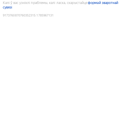
Калі ў вас узніклі праблемы, калі ласка, скарыстайце
формай зваротнай
сувязі
9173760870760352315
:
1785967131