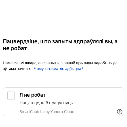
Пацвердзіце, што запыты адпраўлялі вы, а
не робат
Нам вельмі шкада, але запыты з вашай прылады падобныя да
аўтаматычных.
Чаму гэта магло адбыцца?
Я не робат
Націсніце, каб працягнуць
SmartCaptcha by Yandex Cloud