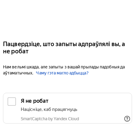
Пацвердзіце, што запыты адпраўлялі вы, а
не робат
Нам вельмі шкада, але запыты з вашай прылады падобныя да
аўтаматычных.
Чаму гэта магло адбыцца?
Я не робат
Націсніце, каб працягнуць
SmartCaptcha by Yandex Cloud