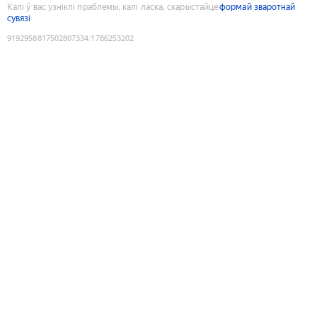
Калі ў вас узніклі праблемы, калі ласка, скарыстайце
формай зваротнай
сувязі
9192958817502807334
:
1786253202