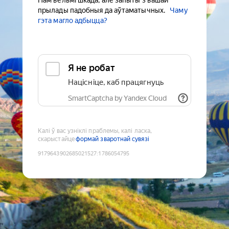
Нам вельмі шкада, але запыты з вашай
прылады падобныя да аўтаматычных.
Чаму
гэта магло адбыцца?
Я не робат
Націсніце, каб працягнуць
SmartCaptcha by Yandex Cloud
Калі ў вас узніклі праблемы, калі ласка,
скарыстайце
формай зваротнай сувязі
9179643902685021527
:
1786054795