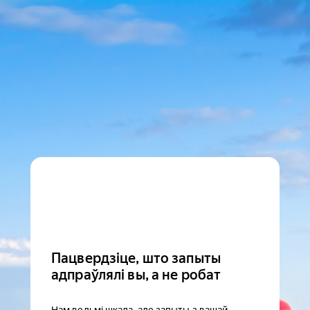
Пацвердзіце, што запыты
адпраўлялі вы, а не робат