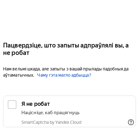
Пацвердзіце, што запыты адпраўлялі вы, а
не робат
Нам вельмі шкада, але запыты з вашай прылады падобныя да
аўтаматычных.
Чаму гэта магло адбыцца?
Я не робат
Націсніце, каб працягнуць
SmartCaptcha by Yandex Cloud