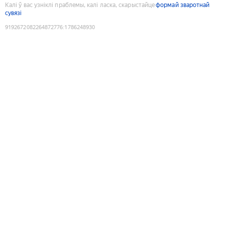
Калі ў вас узніклі праблемы, калі ласка, скарыстайце
формай зваротнай
сувязі
9192672082264872776
:
1786248930