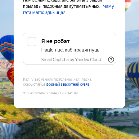
Нам вельмі шкада, але запыты з вашай
прылады падобныя да аўтаматычных.
Чаму
гэта магло адбыцца?
Я не робат
Націсніце, каб працягнуць
SmartCaptcha by Yandex Cloud
Калі ў вас узніклі праблемы, калі ласка,
скарыстайце
формай зваротнай сувязі
9185451894078850443
:
1786141341