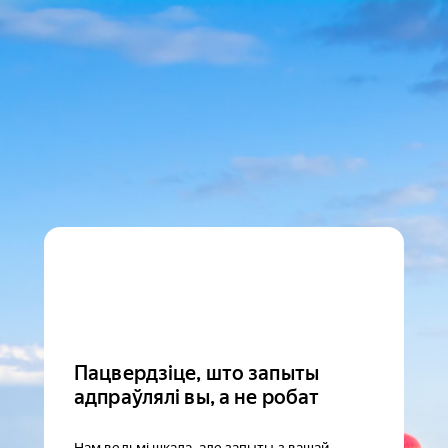
Пацвердзіце, што запыты
адпраўлялі вы, а не робат