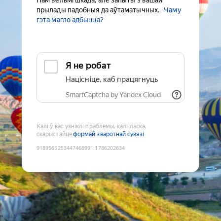
Нам вельмі шкада, але запыты з вашай
прылады падобныя да аўтаматычных.
Чаму
гэта магло адбыцца?
Я не робат
Націсніце, каб працягнуць
SmartCaptcha by Yandex Cloud
Калі ў вас узніклі праблемы, калі ласка,
скарыстайце
формай зваротнай сувязі
9189565253447468991
:
1786202634