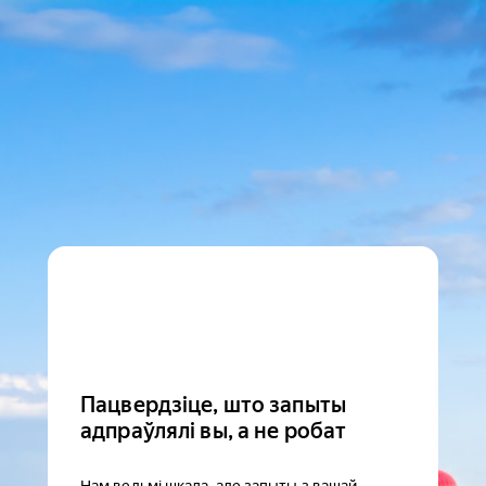
Пацвердзіце, што запыты
адпраўлялі вы, а не робат