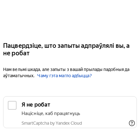
Пацвердзіце, што запыты адпраўлялі вы, а
не робат
Нам вельмі шкада, але запыты з вашай прылады падобныя да
аўтаматычных.
Чаму гэта магло адбыцца?
Я не робат
Націсніце, каб працягнуць
SmartCaptcha by Yandex Cloud