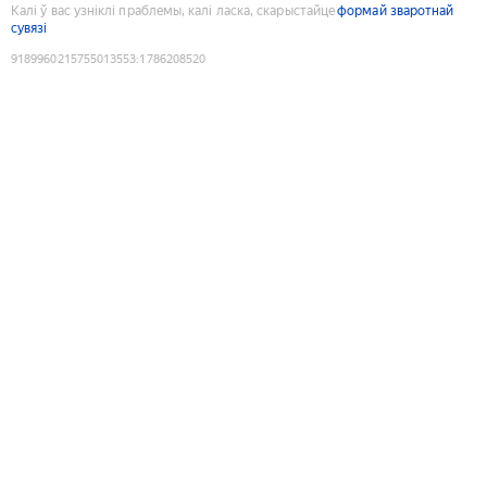
Калі ў вас узніклі праблемы, калі ласка, скарыстайце
формай зваротнай
сувязі
9189960215755013553
:
1786208520