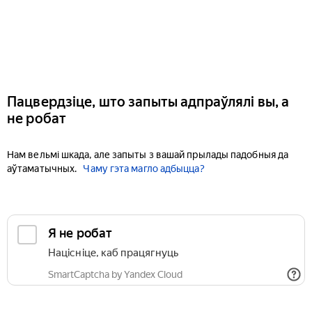
Пацвердзіце, што запыты адпраўлялі вы, а
не робат
Нам вельмі шкада, але запыты з вашай прылады падобныя да
аўтаматычных.
Чаму гэта магло адбыцца?
Я не робат
Націсніце, каб працягнуць
SmartCaptcha by Yandex Cloud