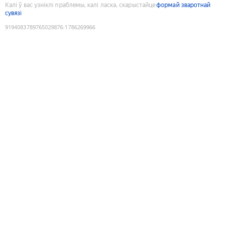
Калі ў вас узніклі праблемы, калі ласка, скарыстайце
формай зваротнай
сувязі
9194083789765029876
:
1786269966