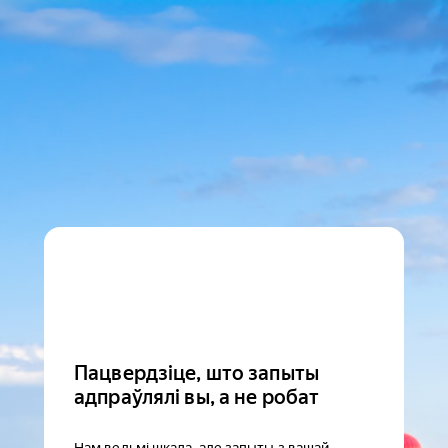
Пацвердзіце, што запыты
адпраўлялі вы, а не робат