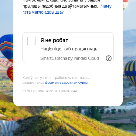
Нам вельмі шкада, але запыты з вашай
прылады падобныя да аўтаматычных.
Чаму
гэта магло адбыцца?
Я не робат
Націсніце, каб працягнуць
SmartCaptcha by Yandex Cloud
Калі ў вас узніклі праблемы, калі ласка,
скарыстайце
формай зваротнай сувязі
9178908978078459181
:
1786043844