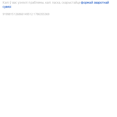
Калі ў вас узніклі праблемы, калі ласка, скарыстайце
формай зваротнай
сувязі
9199815126866149512
:
1786355369