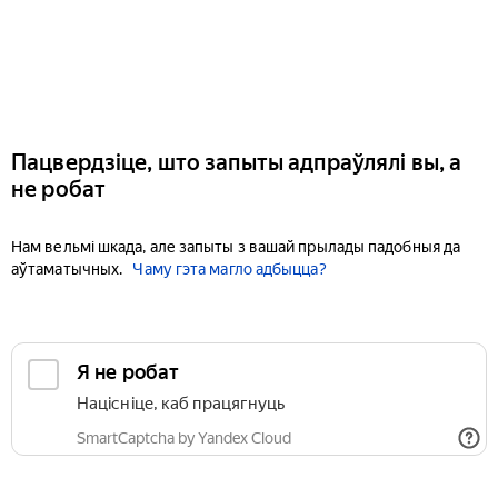
Пацвердзіце, што запыты адпраўлялі вы, а
не робат
Нам вельмі шкада, але запыты з вашай прылады падобныя да
аўтаматычных.
Чаму гэта магло адбыцца?
Я не робат
Націсніце, каб працягнуць
SmartCaptcha by Yandex Cloud