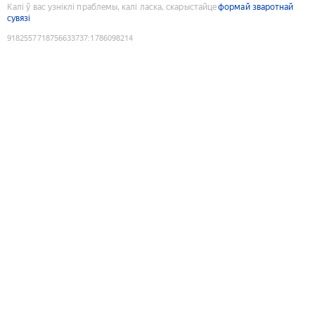
Калі ў вас узніклі праблемы, калі ласка, скарыстайце
формай зваротнай
сувязі
9182557718756633737
:
1786098214