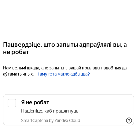
Пацвердзіце, што запыты адпраўлялі вы, а
не робат
Нам вельмі шкада, але запыты з вашай прылады падобныя да
аўтаматычных.
Чаму гэта магло адбыцца?
Я не робат
Націсніце, каб працягнуць
SmartCaptcha by Yandex Cloud