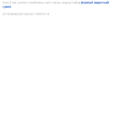
Калі ў вас узніклі праблемы, калі ласка, скарыстайце
формай зваротнай
сувязі
9174296865297726329
:
1785975118