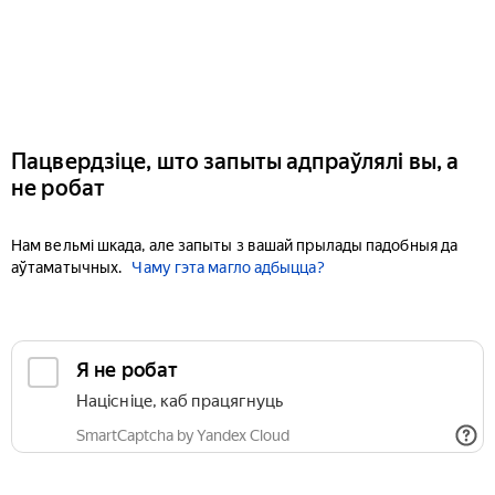
Пацвердзіце, што запыты адпраўлялі вы, а
не робат
Нам вельмі шкада, але запыты з вашай прылады падобныя да
аўтаматычных.
Чаму гэта магло адбыцца?
Я не робат
Націсніце, каб працягнуць
SmartCaptcha by Yandex Cloud