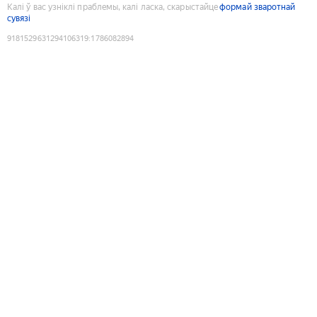
Калі ў вас узніклі праблемы, калі ласка, скарыстайце
формай зваротнай
сувязі
9181529631294106319
:
1786082894