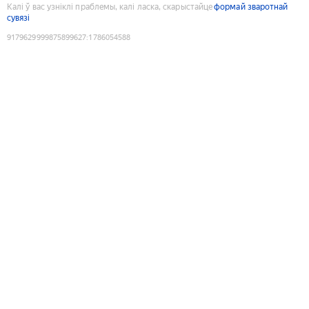
Калі ў вас узніклі праблемы, калі ласка, скарыстайце
формай зваротнай
сувязі
9179629999875899627
:
1786054588