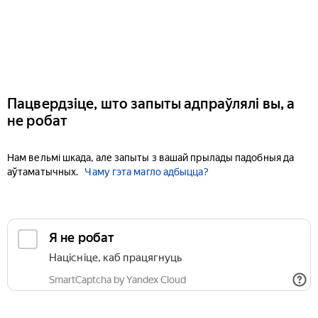
Пацвердзіце, што запыты адпраўлялі вы, а
не робат
Нам вельмі шкада, але запыты з вашай прылады падобныя да
аўтаматычных.
Чаму гэта магло адбыцца?
Я не робат
Націсніце, каб працягнуць
SmartCaptcha by Yandex Cloud