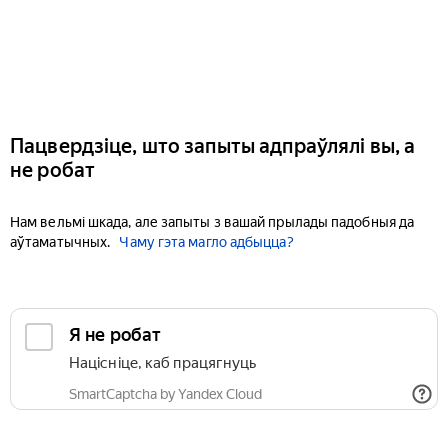
Пацвердзіце, што запыты адпраўлялі вы, а
не робат
Нам вельмі шкада, але запыты з вашай прылады падобныя да
аўтаматычных.
Чаму гэта магло адбыцца?
Я не робат
Націсніце, каб працягнуць
SmartCaptcha by Yandex Cloud