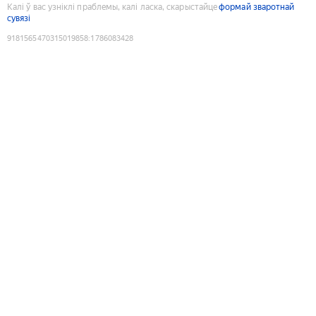
Калі ў вас узніклі праблемы, калі ласка, скарыстайце
формай зваротнай
сувязі
9181565470315019858
:
1786083428