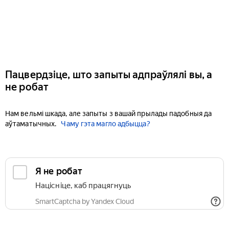
Пацвердзіце, што запыты адпраўлялі вы, а
не робат
Нам вельмі шкада, але запыты з вашай прылады падобныя да
аўтаматычных.
Чаму гэта магло адбыцца?
Я не робат
Націсніце, каб працягнуць
SmartCaptcha by Yandex Cloud