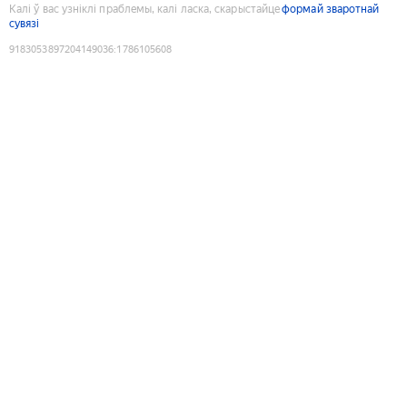
Калі ў вас узніклі праблемы, калі ласка, скарыстайце
формай зваротнай
сувязі
9183053897204149036
:
1786105608