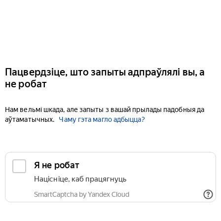
Пацвердзіце, што запыты адпраўлялі вы, а
не робат
Нам вельмі шкада, але запыты з вашай прылады падобныя да
аўтаматычных.
Чаму гэта магло адбыцца?
Я не робат
Націсніце, каб працягнуць
SmartCaptcha by Yandex Cloud