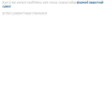
Калі ў вас узніклі праблемы, калі ласка, скарыстайце
формай зваротнай
сувязі
9179511208594774668
:
1786052818