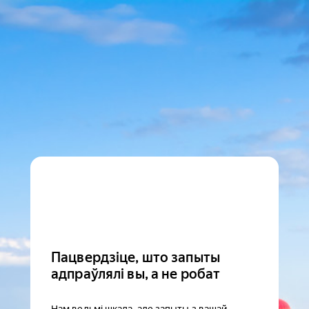
Пацвердзіце, што запыты
адпраўлялі вы, а не робат