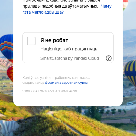
Нам вельмі шкада, але запыты з вашай
прылады падобныя да аўтаматычных.
Чаму
гэта магло адбыцца?
Я не робат
Націсніце, каб працягнуць
SmartCaptcha by Yandex Cloud
Калі ў вас узніклі праблемы, калі ласка,
скарыстайце
формай зваротнай сувязі
9180308477871665951
:
1786064698