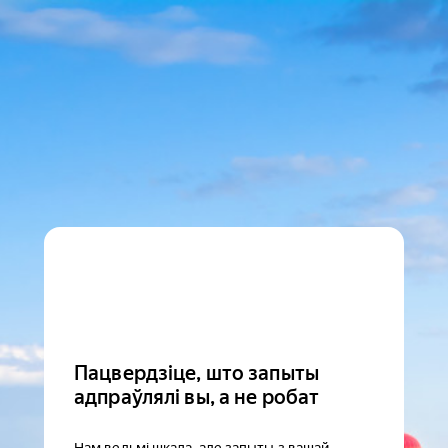
Пацвердзіце, што запыты
адпраўлялі вы, а не робат