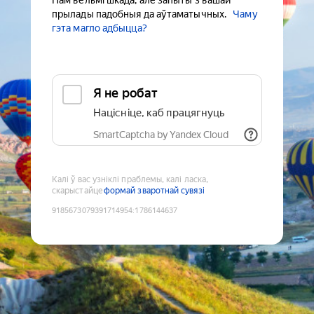
Нам вельмі шкада, але запыты з вашай
прылады падобныя да аўтаматычных.
Чаму
гэта магло адбыцца?
Я не робат
Націсніце, каб працягнуць
SmartCaptcha by Yandex Cloud
Калі ў вас узніклі праблемы, калі ласка,
скарыстайце
формай зваротнай сувязі
9185673079391714954
:
1786144637