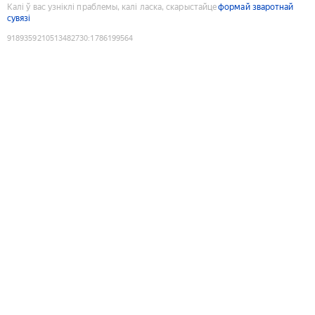
Калі ў вас узніклі праблемы, калі ласка, скарыстайце
формай зваротнай
сувязі
9189359210513482730
:
1786199564