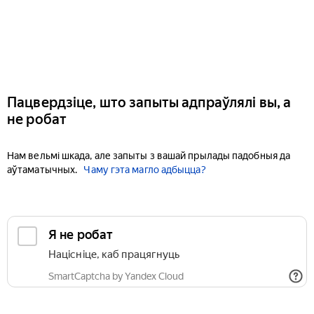
Пацвердзіце, што запыты адпраўлялі вы, а
не робат
Нам вельмі шкада, але запыты з вашай прылады падобныя да
аўтаматычных.
Чаму гэта магло адбыцца?
Я не робат
Націсніце, каб працягнуць
SmartCaptcha by Yandex Cloud