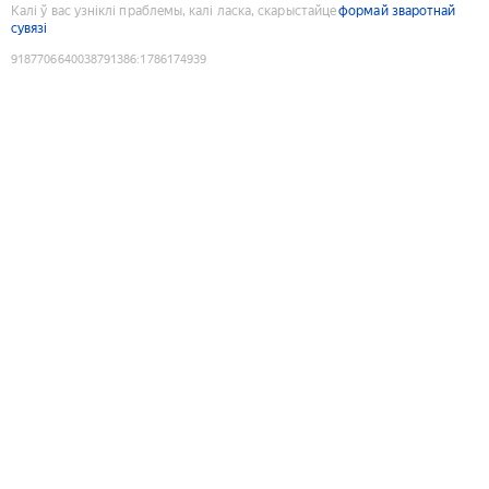
Калі ў вас узніклі праблемы, калі ласка, скарыстайце
формай зваротнай
сувязі
9187706640038791386
:
1786174939