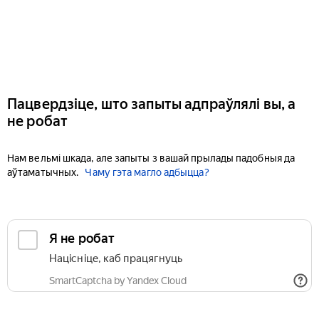
Пацвердзіце, што запыты адпраўлялі вы, а
не робат
Нам вельмі шкада, але запыты з вашай прылады падобныя да
аўтаматычных.
Чаму гэта магло адбыцца?
Я не робат
Націсніце, каб працягнуць
SmartCaptcha by Yandex Cloud