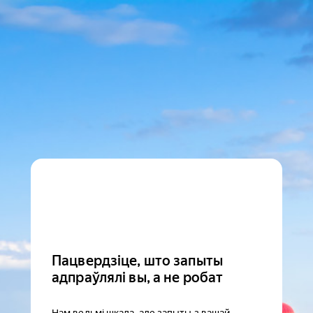
Пацвердзіце, што запыты
адпраўлялі вы, а не робат