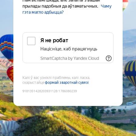
Нам вельмі шкада, але запыты з вашай
прылады падобныя да аўтаматычных.
Чаму
гэта магло адбыцца?
Я не робат
Націсніце, каб працягнуць
SmartCaptcha by Yandex Cloud
Калі ў вас узніклі праблемы, калі ласка,
скарыстайце
формай зваротнай сувязі
9181351428203931128
:
1786080239