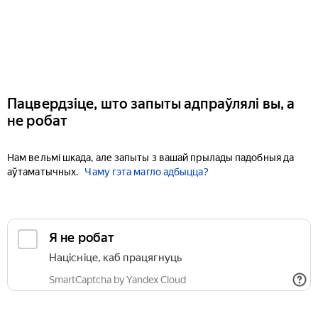
Пацвердзіце, што запыты адпраўлялі вы, а
не робат
Нам вельмі шкада, але запыты з вашай прылады падобныя да
аўтаматычных.
Чаму гэта магло адбыцца?
Я не робат
Націсніце, каб працягнуць
SmartCaptcha by Yandex Cloud