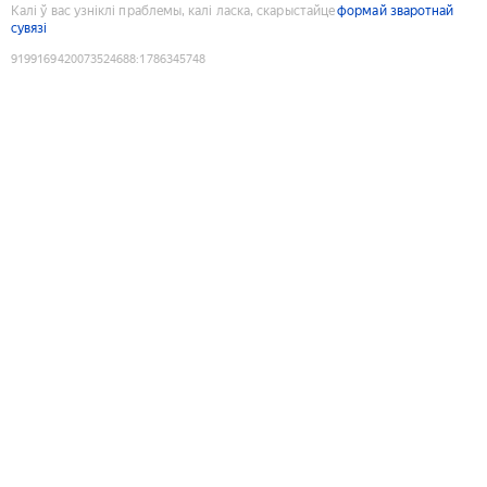
Калі ў вас узніклі праблемы, калі ласка, скарыстайце
формай зваротнай
сувязі
9199169420073524688
:
1786345748