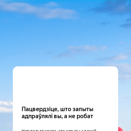
Пацвердзіце, што запыты
адпраўлялі вы, а не робат