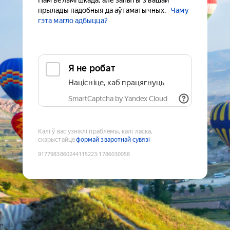
Нам вельмі шкада, але запыты з вашай
прылады падобныя да аўтаматычных.
Чаму
гэта магло адбыцца?
Я не робат
Націсніце, каб працягнуць
SmartCaptcha by Yandex Cloud
Калі ў вас узніклі праблемы, калі ласка,
скарыстайце
формай зваротнай сувязі
9177983860244115223
:
1786030058