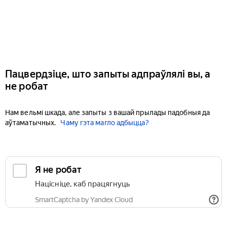
Пацвердзіце, што запыты адпраўлялі вы, а
не робат
Нам вельмі шкада, але запыты з вашай прылады падобныя да
аўтаматычных.
Чаму гэта магло адбыцца?
Я не робат
Націсніце, каб працягнуць
SmartCaptcha by Yandex Cloud