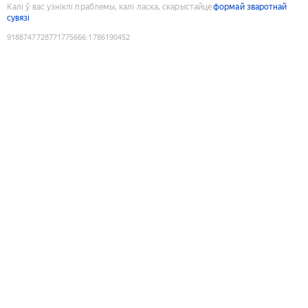
Калі ў вас узніклі праблемы, калі ласка, скарыстайце
формай зваротнай
сувязі
9188747728771775666
:
1786190452