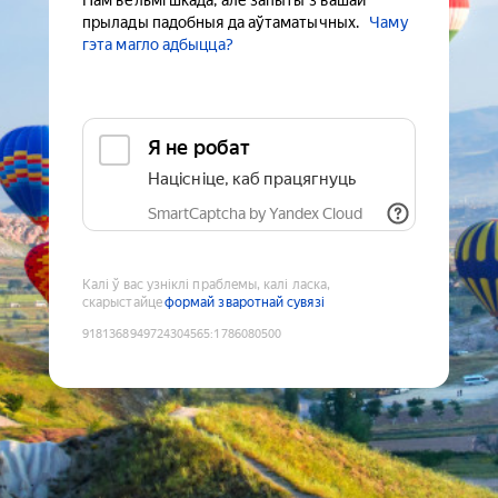
Нам вельмі шкада, але запыты з вашай
прылады падобныя да аўтаматычных.
Чаму
гэта магло адбыцца?
Я не робат
Націсніце, каб працягнуць
SmartCaptcha by Yandex Cloud
Калі ў вас узніклі праблемы, калі ласка,
скарыстайце
формай зваротнай сувязі
9181368949724304565
:
1786080500