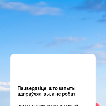
Пацвердзіце, што запыты
адпраўлялі вы, а не робат