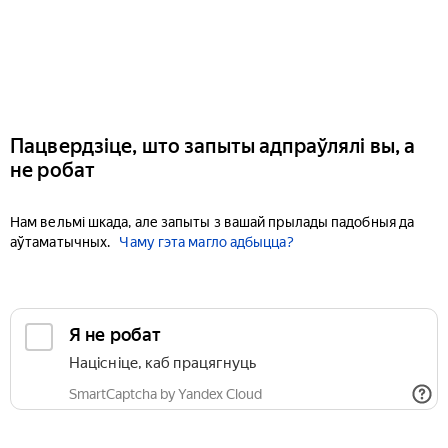
Пацвердзіце, што запыты адпраўлялі вы, а
не робат
Нам вельмі шкада, але запыты з вашай прылады падобныя да
аўтаматычных.
Чаму гэта магло адбыцца?
Я не робат
Націсніце, каб працягнуць
SmartCaptcha by Yandex Cloud