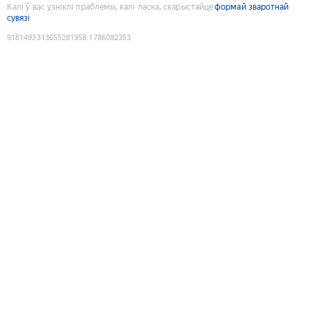
Калі ў вас узніклі праблемы, калі ласка, скарыстайце
формай зваротнай
сувязі
9181493313655281958
:
1786082353