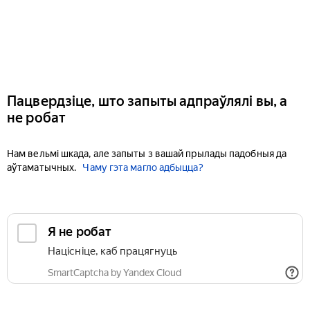
Пацвердзіце, што запыты адпраўлялі вы, а
не робат
Нам вельмі шкада, але запыты з вашай прылады падобныя да
аўтаматычных.
Чаму гэта магло адбыцца?
Я не робат
Націсніце, каб працягнуць
SmartCaptcha by Yandex Cloud