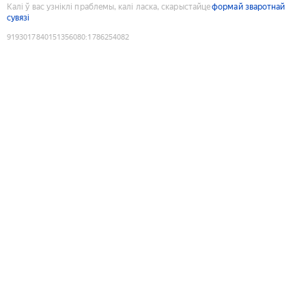
Калі ў вас узніклі праблемы, калі ласка, скарыстайце
формай зваротнай
сувязі
9193017840151356080
:
1786254082