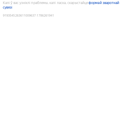
Калі ў вас узніклі праблемы, калі ласка, скарыстайце
формай зваротнай
сувязі
9193545263611009637
:
1786261941