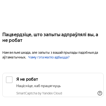
Пацвердзіце, што запыты адпраўлялі вы, а
не робат
Нам вельмі шкада, але запыты з вашай прылады падобныя да
аўтаматычных.
Чаму гэта магло адбыцца?
Я не робат
Націсніце, каб працягнуць
SmartCaptcha by Yandex Cloud