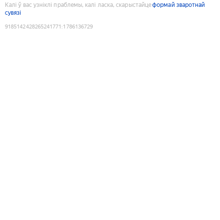
Калі ў вас узніклі праблемы, калі ласка, скарыстайце
формай зваротнай
сувязі
9185142428265241771
:
1786136729