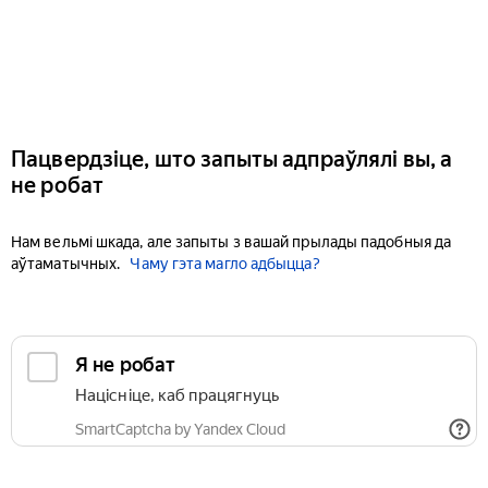
Пацвердзіце, што запыты адпраўлялі вы, а
не робат
Нам вельмі шкада, але запыты з вашай прылады падобныя да
аўтаматычных.
Чаму гэта магло адбыцца?
Я не робат
Націсніце, каб працягнуць
SmartCaptcha by Yandex Cloud