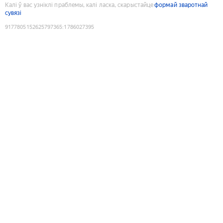
Калі ў вас узніклі праблемы, калі ласка, скарыстайце
формай зваротнай
сувязі
9177805152625797365
:
1786027395