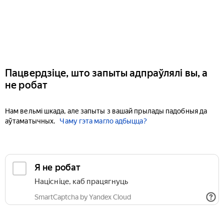
Пацвердзіце, што запыты адпраўлялі вы, а
не робат
Нам вельмі шкада, але запыты з вашай прылады падобныя да
аўтаматычных.
Чаму гэта магло адбыцца?
Я не робат
Націсніце, каб працягнуць
SmartCaptcha by Yandex Cloud