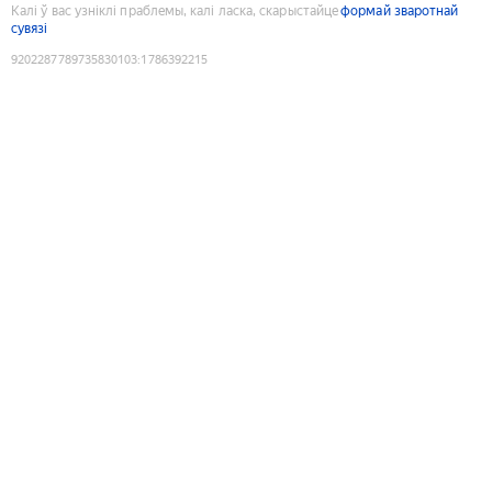
Калі ў вас узніклі праблемы, калі ласка, скарыстайце
формай зваротнай
сувязі
9202287789735830103
:
1786392215