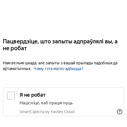
Пацвердзіце, што запыты адпраўлялі вы, а
не робат
Нам вельмі шкада, але запыты з вашай прылады падобныя да
аўтаматычных.
Чаму гэта магло адбыцца?
Я не робат
Націсніце, каб працягнуць
SmartCaptcha by Yandex Cloud