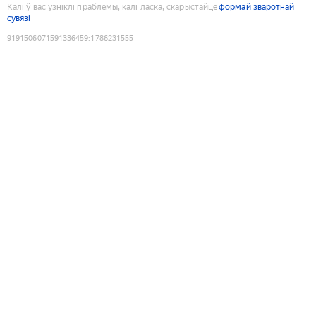
Калі ў вас узніклі праблемы, калі ласка, скарыстайце
формай зваротнай
сувязі
9191506071591336459
:
1786231555