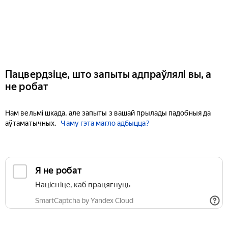
Пацвердзіце, што запыты адпраўлялі вы, а
не робат
Нам вельмі шкада, але запыты з вашай прылады падобныя да
аўтаматычных.
Чаму гэта магло адбыцца?
Я не робат
Націсніце, каб працягнуць
SmartCaptcha by Yandex Cloud