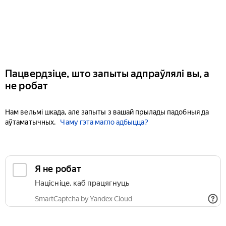
Пацвердзіце, што запыты адпраўлялі вы, а
не робат
Нам вельмі шкада, але запыты з вашай прылады падобныя да
аўтаматычных.
Чаму гэта магло адбыцца?
Я не робат
Націсніце, каб працягнуць
SmartCaptcha by Yandex Cloud