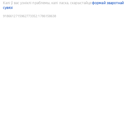
Калі ў вас узніклі праблемы, калі ласка, скарыстайце
формай зваротнай
сувязі
9186612715962773352
:
1786158638