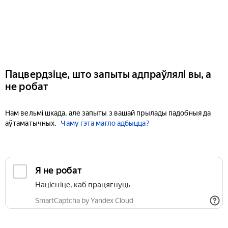
Пацвердзіце, што запыты адпраўлялі вы, а
не робат
Нам вельмі шкада, але запыты з вашай прылады падобныя да
аўтаматычных.
Чаму гэта магло адбыцца?
Я не робат
Націсніце, каб працягнуць
SmartCaptcha by Yandex Cloud