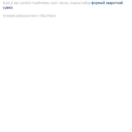
Калі ў вас узніклі праблемы, калі ласка, скарыстайце
формай зваротнай
сувязі
9194690248542441504
:
1786279003