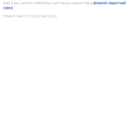
Калі ў вас узніклі праблемы, калі ласка, скарыстайце
формай зваротнай
сувязі
9184431144031117076
:
1786126130