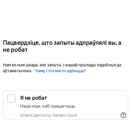
Пацвердзіце, што запыты адпраўлялі вы, а
не робат
Нам вельмі шкада, але запыты з вашай прылады падобныя да
аўтаматычных.
Чаму гэта магло адбыцца?
Я не робат
Націсніце, каб працягнуць
SmartCaptcha by Yandex Cloud