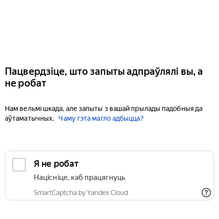
Пацвердзіце, што запыты адпраўлялі вы, а
не робат
Нам вельмі шкада, але запыты з вашай прылады падобныя да
аўтаматычных.
Чаму гэта магло адбыцца?
Я не робат
Націсніце, каб працягнуць
SmartCaptcha by Yandex Cloud