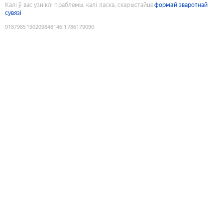
Калі ў вас узніклі праблемы, калі ласка, скарыстайце
формай зваротнай
сувязі
9187985190209848146
:
1786179090