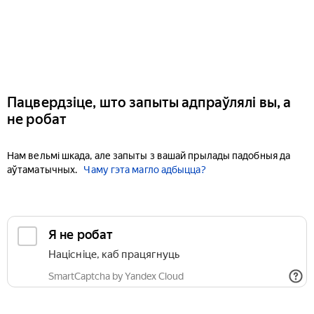
Пацвердзіце, што запыты адпраўлялі вы, а
не робат
Нам вельмі шкада, але запыты з вашай прылады падобныя да
аўтаматычных.
Чаму гэта магло адбыцца?
Я не робат
Націсніце, каб працягнуць
SmartCaptcha by Yandex Cloud