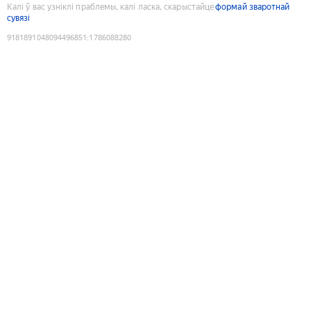
Калі ў вас узніклі праблемы, калі ласка, скарыстайце
формай зваротнай
сувязі
9181891048094496851
:
1786088280