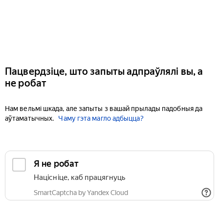
Пацвердзіце, што запыты адпраўлялі вы, а
не робат
Нам вельмі шкада, але запыты з вашай прылады падобныя да
аўтаматычных.
Чаму гэта магло адбыцца?
Я не робат
Націсніце, каб працягнуць
SmartCaptcha by Yandex Cloud