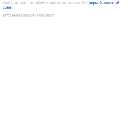
Калі ў вас узніклі праблемы, калі ласка, скарыстайце
формай зваротнай
сувязі
9177216691439690054
:
1786018627